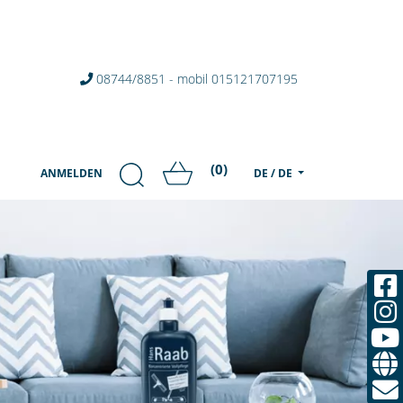
08744/8851 - mobil 015121707195
(0)
ANMELDEN
DE / DE