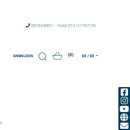
08744/8851 - mobil 015121707195
(0)
ANMELDEN
DE / DE
n.