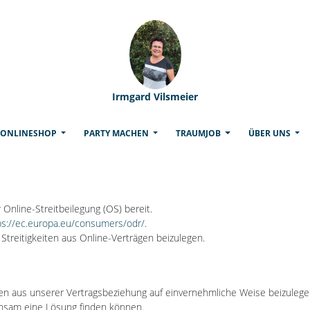
Irmgard Vilsmeier
(CURRENT)
ONLINESHOP
PARTY MACHEN
TRAUMJOB
ÜBER UNS
 Online-Streitbeilegung (OS) bereit.
ps://ec.europa.eu/consumers/odr/
.
Streitigkeiten aus Online-Verträgen beizulegen.
en aus unserer Vertragsbeziehung auf einvernehmliche Weise beizulege
einsam eine Lösung finden können.