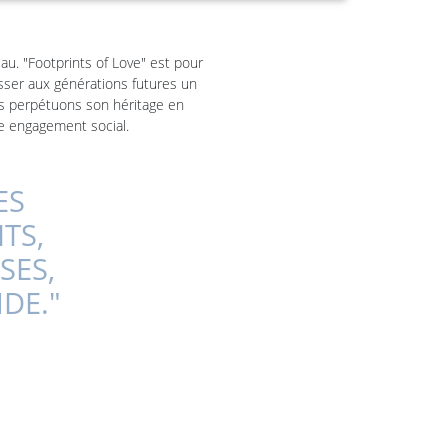
au. "Footprints of Love" est pour
isser aux générations futures un
ous perpétuons son héritage en
re engagement social.
ES
TS,
SES,
DE."