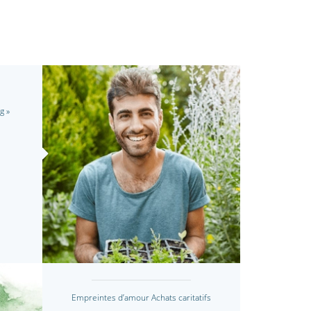
g »
Empreintes d’amour Achats caritatifs