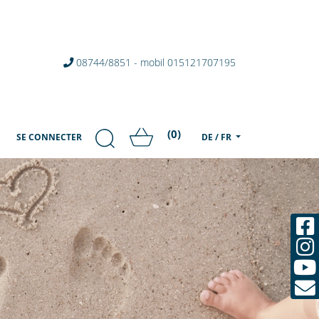
08744/8851 - mobil 015121707195
(0)
SE CONNECTER
DE / FR