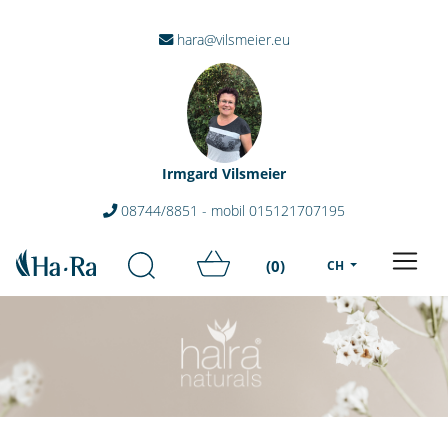
hara@vilsmeier.eu
Irmgard Vilsmeier
08744/8851 - mobil 015121707195
(0)
CH