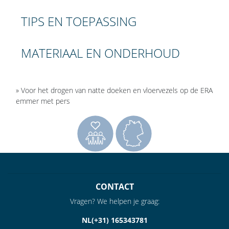
TIPS EN TOEPASSING
MATERIAAL EN ONDERHOUD
» Voor het drogen van natte doeken en vloervezels op de ERA
emmer met pers
CONTACT
Vragen? We helpen je graag:
NL(+31) 165343781