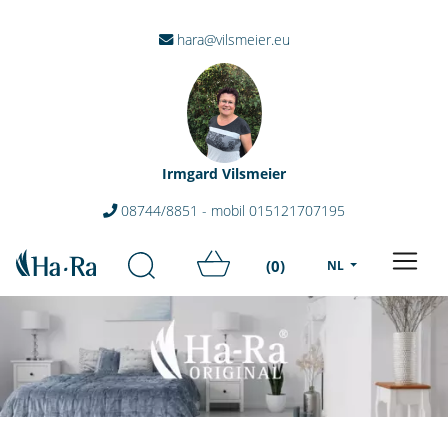
hara@vilsmeier.eu
Irmgard Vilsmeier
08744/8851 - mobil 015121707195
(0)
NL