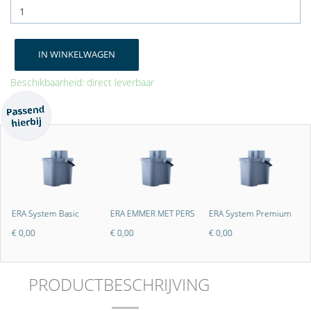
IN WINKELWAGEN
Beschikbaarheid: direct leverbaar
ERA System Basic
ERA EMMER MET PERS
ERA System Premium
v
€ 0,00
€ 0,00
€ 0,00
€
PRODUCTBESCHRIJVING