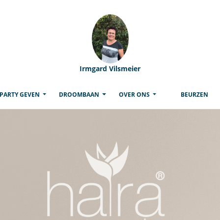
Irmgard Vilsmeier
ENT)
PARTY GEVEN
DROOMBAAN
OVER ONS
BEURZEN