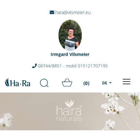
hara@vilsmeier.eu
Irmgard Vilsmeier
08744/8851 - mobil 015121707195
(0)
DE