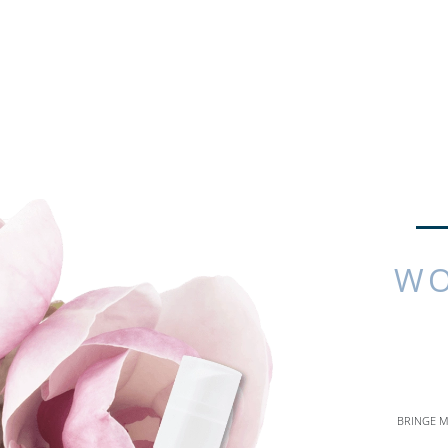
WO
BRINGE M