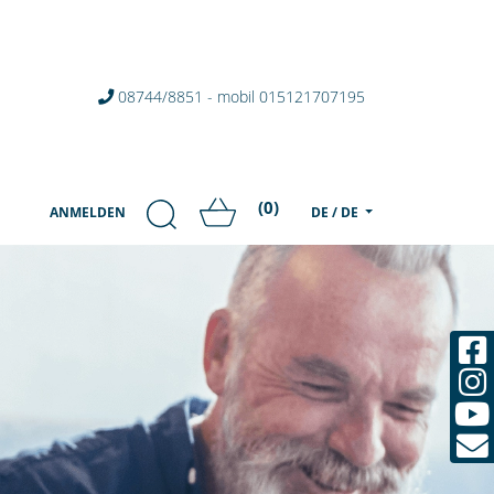
08744/8851 - mobil 015121707195
(0)
ANMELDEN
DE / DE