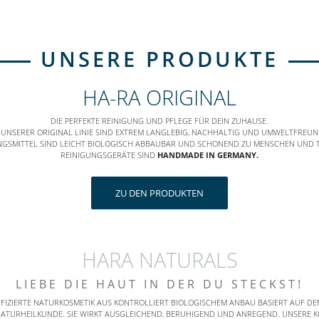
UNSERE PRODUKTE
HA-RA ORIGINAL
DIE PERFEKTE REINIGUNG UND PFLEGE FÜR DEIN ZUHAUSE.
 UNSERER ORIGINAL LINIE SIND EXTREM LANGLEBIG, NACHHALTIG UND UMWELTFREUN
NGSMITTEL SIND LEICHT BIOLOGISCH ABBAUBAR UND SCHONEND ZU MENSCHEN UND TI
REINIGUNGSGERÄTE SIND
HANDMADE IN GERMANY.
ZU DEN PRODUKTEN
HARA NATURALS
LIEBE DIE HAUT IN DER DU STECKST!
IFIZIERTE NATURKOSMETIK AUS KONTROLLIERT BIOLOGISCHEM ANBAU BASIERT AUF D
NATURHEILKUNDE. SIE WIRKT AUSGLEICHEND, BERUHIGEND UND ANREGEND. UNSERE KO